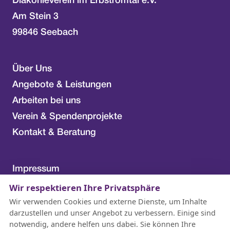
Diakonieverein im Erbstromtal e.V.
Am Stein 3
99846 Seebach
Über Uns
Angebote & Leistungen
Arbeiten bei uns
Verein & Spendenprojekte
Kontakt & Beratung
Impressum
Datenschutzerklärung
Wir respektieren Ihre Privatsphäre
Wir verwenden Cookies und externe Dienste, um Inhalte
Barrierefreiheitserklärung
darzustellen und unser Angebot zu verbessern. Einige sind
notwendig, andere helfen uns dabei. Sie können Ihre