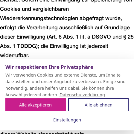
Dienste. Sofern eine Einwilligung zur Speicherung von
Cookies und vergleichbaren
Wiedererkennungstechnologien abgefragt wurde,
erfolgt die Verarbeitung ausschließlich auf Grundlage
dieser Einwilligung (Art. 6 Abs. 1 lit. a DSGVO und § 25
Abs. 1 TDDDG); die Einwilligung ist jederzeit
widerrufbar.
Wir respektieren Ihre Privatsphäre
Sie können Ihren Browser so einstellen, dass Sie über
Wir verwenden Cookies und externe Dienste, um Inhalte
das Setzen von Cookies informiert werden und
darzustellen und unser Angebot zu verbessern. Einige sind
notwendig, andere helfen uns dabei. Sie können Ihre
Cookies nur im Einzelfall erlauben, die Annahme von
Auswahl jederzeit ändern.
Datenschutzerklärung
Cookies für bestimmte Fälle oder generell
Alle akzeptieren
Alle ablehnen
ausschließen sowie das automatische Löschen der
Cookies beim Schließen des Browsers aktivieren. Bei
Einstellungen
der Deaktivierung von Cookies kann die Funktionalität